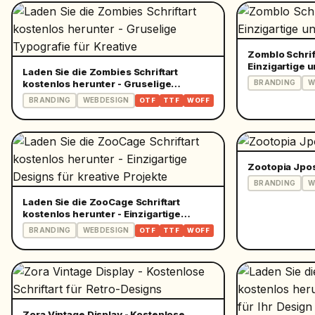
Zomblo Schrif
Einzigartige 
Laden Sie die Zombies Schriftart
kostenlos herunter - Gruselige
BRANDING
W
Typografie für Kreative
BRANDING
WEBDESIGN
OTF
TTF
WOFF
Zootopia Jpo
BRANDING
W
Laden Sie die ZooCage Schriftart
kostenlos herunter - Einzigartige
Designs für kreative Projekte
BRANDING
WEBDESIGN
OTF
TTF
WOFF
Zora Vintage Display - Kostenlose