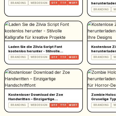
herunterladen
BRANDING
WEBDESIGN
OTF
TTF
WOFF
für kreative P
BRANDING
W
Laden Sie die Zilvia Script Font
Kostenlose Zi
kostenlos herunter - Stilvolle
herunterladen
Kalligrafie für kreative Projekte
Ihre Designs
BRANDING
WEBDESIGN
BRANDING
W
OTF
TTF
WOFF
Kostenloser Download der Zoe
Zombie Holoca
Handwritten – Einzigartige
Gruselige Typ
Handschriftfont
Designs
BRANDING
WEBDESIGN
BRANDING
W
OTF
TTF
WOFF