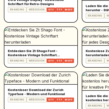
Schriftart für Retro-Designs
Laden Sie die
herunter - Stil
BRANDING
WEBDESIGN
OTF
TTF
WOFF
Design
BRANDING
W
Entdecken Sie Zt Shago Font -
Kostenlose Zu
Kostenlose Vintage Schriftart
herunterladen
herunterladen
für jedes Des
BRANDING
WEBDESIGN
BRANDING
W
OTF
TTF
WOFF
Kostenloser Download der Zurich
Typeface - Modern und Funktional
Laden Sie die 
kostenlos her
BRANDING
WEBDESIGN
OTF
TTF
WOFF
für kreative P
BRANDING
W