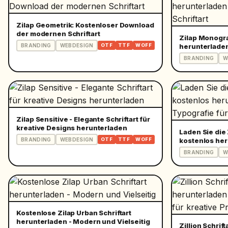
Zilap Geometrik: Kostenloser Download
der modernen Schriftart
Zilap Monogr
herunterladen
BRANDING
WEBDESIGN
OTF
TTF
WOFF
Schriftart
BRANDING
W
Zilap Sensitive - Elegante Schriftart für
kreative Designs herunterladen
Laden Sie die 
kostenlos her
BRANDING
WEBDESIGN
OTF
TTF
WOFF
Typografie fü
BRANDING
W
Kostenlose Zilap Urban Schriftart
herunterladen - Modern und Vielseitig
Zillion Schrif