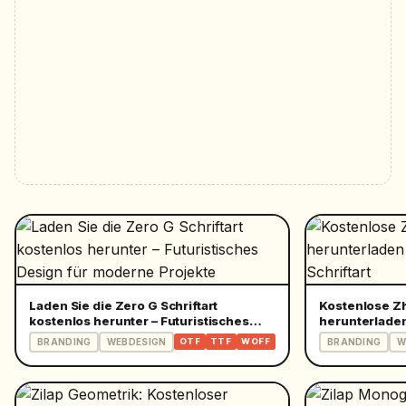
Laden Sie die Zero G Schriftart
Kostenlose Zh
kostenlos herunter – Futuristisches
herunterladen 
Design für moderne Projekte
Schriftart
BRANDING
WEBDESIGN
BRANDING
W
OTF
TTF
WOFF